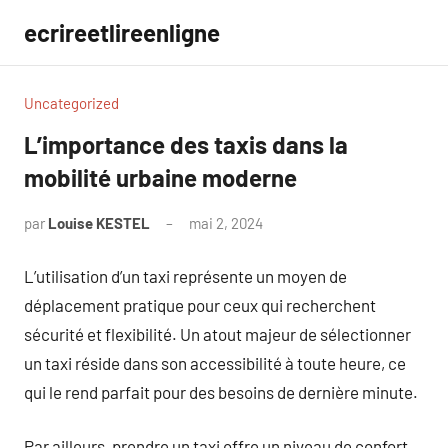
Aller
ecrireetlireenligne
au
contenu
Uncategorized
L’importance des taxis dans la
mobilité urbaine moderne
par
Louise KESTEL
mai 2, 2024
Aucun
commentaire
L’utilisation d’un taxi représente un moyen de
déplacement pratique pour ceux qui recherchent
sécurité et flexibilité. Un atout majeur de sélectionner
un taxi réside dans son accessibilité à toute heure, ce
qui le rend parfait pour des besoins de dernière minute.
Par ailleurs, prendre un taxi offre un niveau de confort