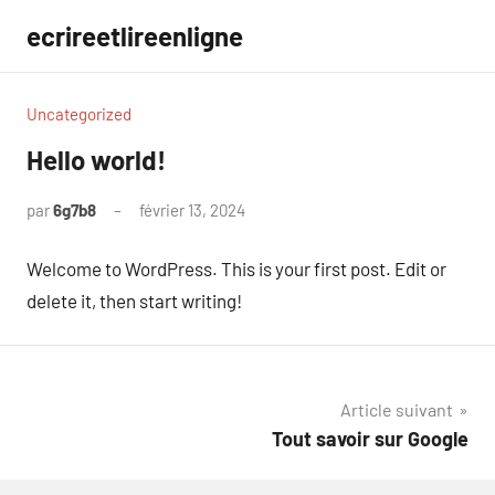
Aller
ecrireetlireenligne
au
contenu
Uncategorized
Hello world!
par
6g7b8
février 13, 2024
1
commentaire
Welcome to WordPress. This is your first post. Edit or
delete it, then start writing!
Navigation
Article suivant
Tout savoir sur Google
de