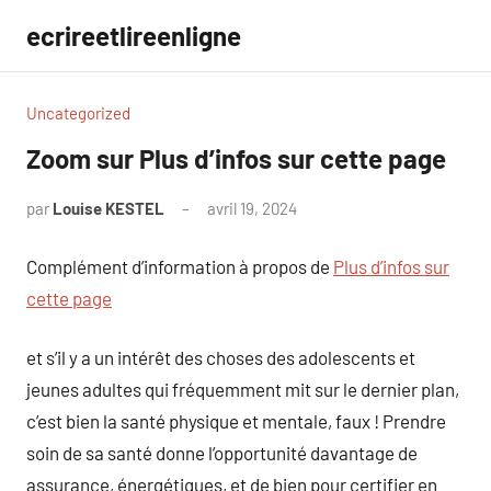
Aller
ecrireetlireenligne
au
contenu
Uncategorized
Zoom sur Plus d’infos sur cette page
par
Louise KESTEL
avril 19, 2024
Aucun
commentaire
Complément d’information à propos de
Plus d’infos sur
cette page
et s’il y a un intérêt des choses des adolescents et
jeunes adultes qui fréquemment mit sur le dernier plan,
c’est bien la santé physique et mentale, faux ! Prendre
soin de sa santé donne l’opportunité davantage de
assurance, énergétiques, et de bien pour certifier en