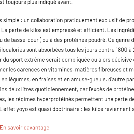
t toujours plus indiqué avant.
 simple : un collaboration pratiquement exclusif de pr
La perte de kilos est empressé et efficient. Les ingrédi
au de basse-cour ) ou à des protéines poudré. Ce genre
ilocalories sont absorbées tous les jours contre 1800 à 
r du sport extrême serait compliquée ou alors décisive c
mer les carences en vitamines, matières fibreuses et min
n légumes, en fraises et en amuse-gueule. d’autre part, 
ns deux litres quotidiennement, car l’excès de protéine
ues, les régimes hyperprotéinés permettent une perte de
 L’effet yoyo est quasi doctrinaire : les kilos reviennen
En savoir davantage