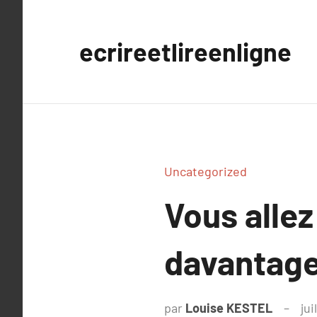
Aller
au
ecrireetlireenligne
contenu
Uncategorized
Vous allez
davantag
par
Louise KESTEL
jui