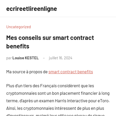
Aller
ecrireetlireenligne
au
contenu
Uncategorized
Mes conseils sur smart contract
benefits
par
Louise KESTEL
juillet 16, 2024
Aucun
commentaire
Ma source à propos de
smart contract benefits
Plus d’un tiers des Français considèrent que les
cryptomonnaies sont un bon placement financier à long
terme, d’après un examen Harris interactive pour eToro.
Ainsi, les cryptomonnaies intéressent de plus en plus
d’investisseurs, malgré leur efficace niveau de risque.