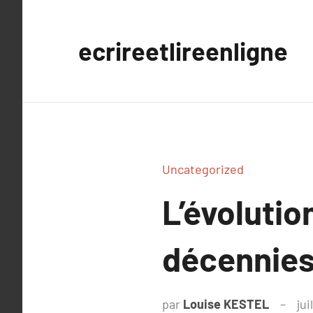
Aller
au
ecrireetlireenligne
contenu
Uncategorized
L’évolution
décennie
par
Louise KESTEL
jui