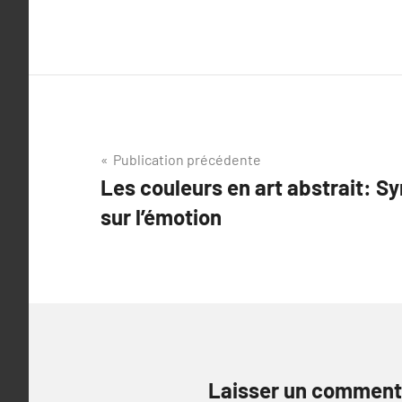
Navigation
Publication précédente
Les couleurs en art abstrait: S
de
sur l’émotion
l’article
Laisser un comment