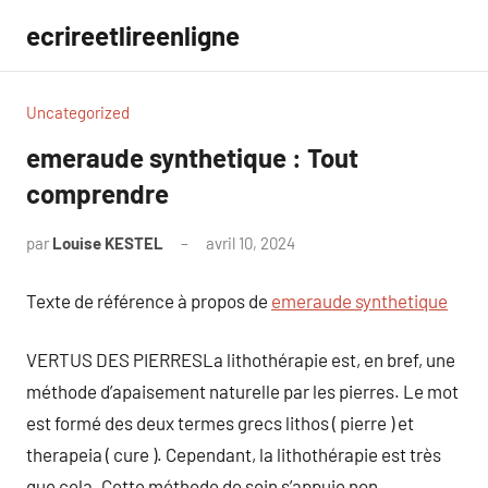
Aller
ecrireetlireenligne
au
contenu
Uncategorized
emeraude synthetique : Tout
comprendre
par
Louise KESTEL
avril 10, 2024
Aucun
commentaire
Texte de référence à propos de
emeraude synthetique
VERTUS DES PIERRESLa lithothérapie est, en bref, une
méthode d’apaisement naturelle par les pierres. Le mot
est formé des deux termes grecs lithos ( pierre ) et
therapeia ( cure ). Cependant, la lithothérapie est très
que cela. Cette méthode de soin s’appuie non