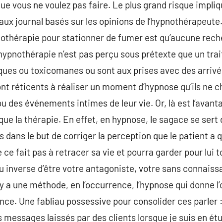
que vous ne voulez pas faire. Le plus grand risque impli
aux journal basés sur les opinions de l’hypnothérapeute
nothérapie pour stationner de fumer est qu’aucune rech
l’hypnothérapie n’est pas perçu sous prétexte que un tra
ques ou toxicomanes ou sont aux prises avec des arrivé
t réticents à réaliser un moment d’hypnose qu’ils ne c
 des événements intimes de leur vie. Or, là est l’avanta
e que la thérapie. En effet, en hypnose, le sagace se sert
dans le but de corriger la perception que le patient a 
 ce fait pas à retracer sa vie et pourra garder pour lui t
u inverse d’être votre antagoniste, votre sans connaiss
 y a une méthode, en l’occurrence, l’hypnose qui donne l’
ce. Une fabliau possessive pour consolider ces parler :
 messages laissés par des clients lorsque je suis en ét