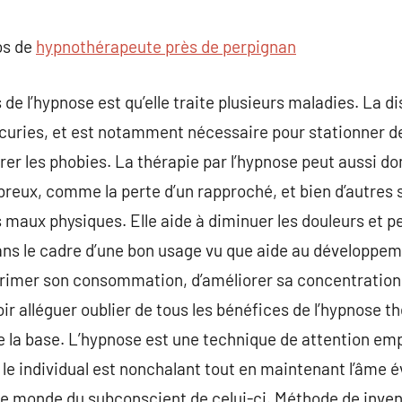
commentaire
os de
hypnothérapeute près de perpignan
e l’hypnose est qu’elle traite plusieurs maladies. La di
curies, et est notamment nécessaire pour stationner de
er les phobies. La thérapie par l’hypnose peut aussi d
eux, comme la perte d’un rapproché, et bien d’autres s
s maux physiques. Elle aide à diminuer les douleurs et 
ns le cadre d’une bon usage vu que aide au développeme
rrimer son consommation, d’améliorer sa concentration
ir alléguer oublier de tous les bénéfices de l’hypnose th
 la base. L’hypnose est une technique de attention e
le individual est nonchalant tout en maintenant l’âme év
le monde du subconscient de celui-ci. Méthode de inven