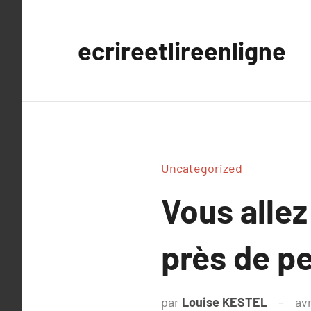
Aller
au
ecrireetlireenligne
contenu
Uncategorized
Vous alle
près de p
par
Louise KESTEL
avr