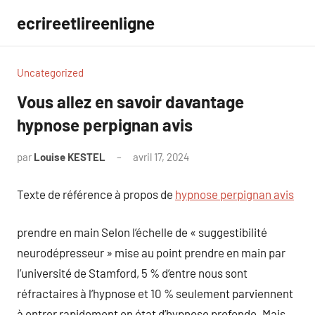
Aller
ecrireetlireenligne
au
contenu
Uncategorized
Vous allez en savoir davantage
hypnose perpignan avis
par
Louise KESTEL
avril 17, 2024
Aucun
commentaire
Texte de référence à propos de
hypnose perpignan avis
prendre en main Selon l’échelle de « suggestibilité
neurodépresseur » mise au point prendre en main par
l’université de Stamford, 5 % d’entre nous sont
réfractaires à l’hypnose et 10 % seulement parviennent
à entrer rapidement en état d’hypnose profonde. Mais