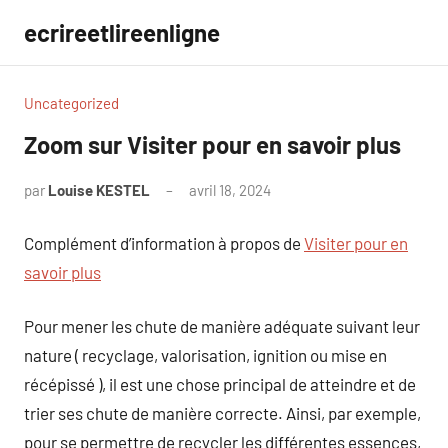
Aller
ecrireetlireenligne
au
contenu
Uncategorized
Zoom sur Visiter pour en savoir plus
par
Louise KESTEL
avril 18, 2024
Aucun
commentaire
Complément d’information à propos de
Visiter pour en
savoir plus
Pour mener les chute de manière adéquate suivant leur
nature ( recyclage, valorisation, ignition ou mise en
récépissé ), il est une chose principal de atteindre et de
trier ses chute de manière correcte. Ainsi, par exemple,
pour se permettre de recycler les différentes essences,