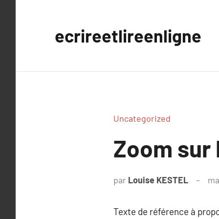
Aller
au
ecrireetlireenligne
contenu
Uncategorized
Zoom sur P
par
Louise KESTEL
ma
Texte de référence à prop