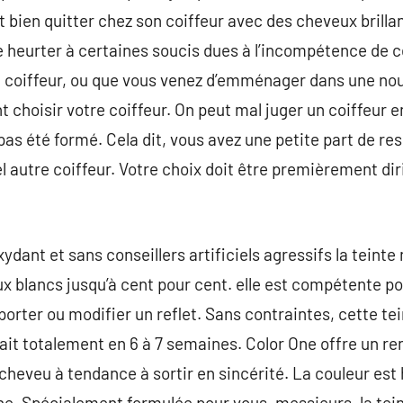
 bien quitter chez son coiffeur avec des cheveux brillant
 heurter à certaines soucis dues à l’incompétence de c
 coiffeur, ou que vous venez d’emménager dans une nouv
choisir votre coiffeur. On peut mal juger un coiffeur en
a pas été formé. Cela dit, vous avez une petite part de re
el autre coiffeur. Votre choix doit être premièrement di
ant et sans conseillers artificiels agressifs la teinte 
 blancs jusqu’à cent pour cent. elle est compétente po
apporter ou modifier un reflet. Sans contraintes, cette t
it totalement en 6 à 7 semaines. Color One offre un ren
cheveu à tendance à sortir en sincérité. La couleur es
ne. Spécialement formulée pour vous, messieurs, la tein