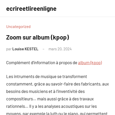
Aller
ecrireetlireenligne
au
contenu
Uncategorized
Zoom sur album (kpop)
par
Louise KESTEL
mars 20, 2024
Aucun
commentaire
Complément d’information à propos de
album (kpop)
Les intruments de musique se transforment
constamment, grâce au savoir-faire des fabricants, aux
besoins des musiciens et à l’inventivité des
compositieurs… mais aussi grâce à des travaux
rationnels… Il y a les analyses acoustiques sur les
moyens, par exemple la luth ou le piano, qui permettent