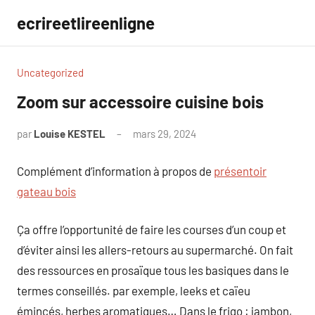
Aller
ecrireetlireenligne
au
contenu
Uncategorized
Zoom sur accessoire cuisine bois
par
Louise KESTEL
mars 29, 2024
Aucun
commentaire
Complément d’information à propos de
présentoir
gateau bois
Ça offre l’opportunité de faire les courses d’un coup et
d’éviter ainsi les allers-retours au supermarché. On fait
des ressources en prosaïque tous les basiques dans le
termes conseillés. par exemple, leeks et caïeu
émincés, herbes aromatiques… Dans le frigo : jambon,