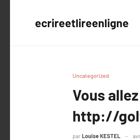
Aller
au
ecrireetlireenligne
contenu
Uncategorized
Vous allez
http://gol
par
Louise KESTEL
avr