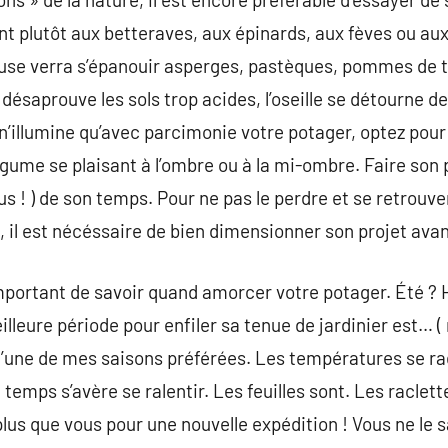
ent plutôt aux betteraves, aux épinards, aux fèves ou au
use verra s’épanouir asperges, pastèques, pommes de t
l désaprouve les sols trop acides, l’oseille se détourne d
il n’illumine qu’avec parcimonie votre potager, optez pour 
légume se plaisant à l’ombre ou à la mi-ombre. Faire son 
lus ! ) de son temps. Pour ne pas le perdre et se retrou
, il est nécéssaire de bien dimensionner son projet avan
important de savoir quand amorcer votre potager. Été ? H
lleure période pour enfiler sa tenue de jardinier est… 
l’une de mes saisons préférées. Les températures se ra
 temps s’avère se ralentir. Les feuilles sont. Les raclett
plus que vous pour une nouvelle expédition ! Vous ne le 