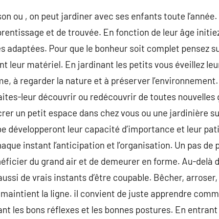
on ou , on peut jardiner avec ses enfants toute l’année. 
prentissage et de trouvée. En fonction de leur âge initie
és adaptées. Pour que le bonheur soit complet pensez su
leur matériel. En jardinant les petits vous éveillez leur
hme, à regarder la nature et à préserver l’environnement
ites-leur découvrir ou redécouvrir de toutes nouvelles 
crer un petit espace dans chez vous ou une jardinière su
rbe développeront leur capacité d’importance et leur pat
aque instant l’anticipation et l’organisation. Un pas de 
éficier du grand air et de demeurer en forme. Au-delà 
 aussi de vrais instants d’être coupable. Bêcher, arrose
 maintient la ligne. il convient de juste apprendre comm
sant les bons réflexes et les bonnes postures. En entrant