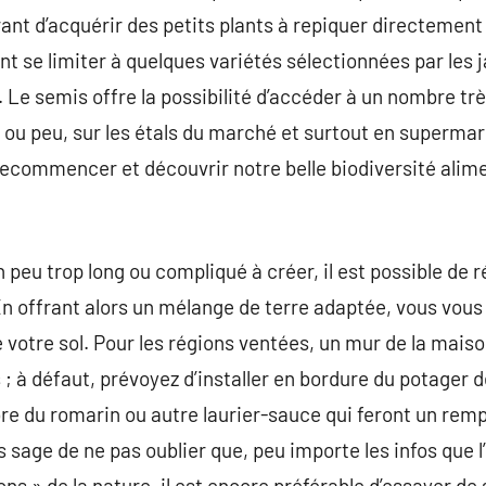
tirant d’acquérir des petits plants à repiquer directemen
 se limiter à quelques variétés sélectionnées par les j
 Le semis offre la possibilité d’accéder à un nombre tr
 ou peu, sur les étals du marché et surtout en supermarc
recommencer et découvrir notre belle biodiversité alime
 peu trop long ou compliqué à créer, il est possible de 
. En offrant alors un mélange de terre adaptée, vous vou
 votre sol. Pour les régions ventées, un mur de la maiso
 à défaut, prévoyez d’installer en bordure du potager de
re du romarin ou autre laurier-sauce qui feront un rem
is sage de ne pas oublier que, peu importe les infos que 
s » de la nature, il est encore préférable d’essayer de 