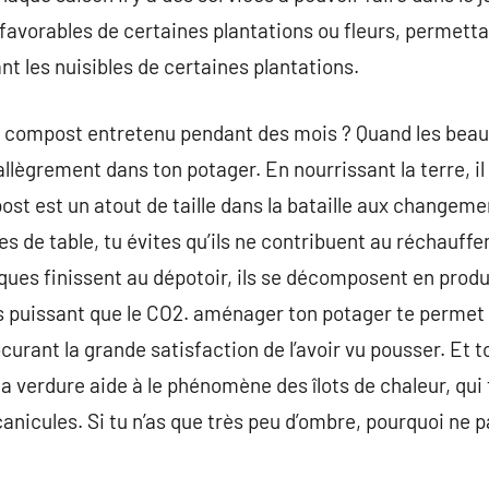
 favorables de certaines plantations ou fleurs, permetta
t les nuisibles de certaines plantations.
de compost entretenu pendant des mois ? Quand les beaux 
lègrement dans ton potager. En nourrissant la terre, il 
ost est un atout de taille dans la bataille aux changem
es de table, tu évites qu’ils ne contribuent au réchauff
ques finissent au dépotoir, ils se décomposent en prod
us puissant que le CO2. aménager ton potager te permet d
curant la grande satisfaction de l’avoir vu pousser. Et to
t, la verdure aide à le phénomène des îlots de chaleur, qu
canicules. Si tu n’as que très peu d’ombre, pourquoi ne 