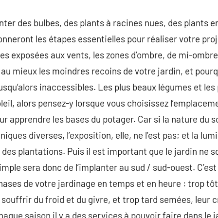
nter des bulbes, des plants à racines nues, des plants 
nneront les étapes essentielles pour réaliser votre proj
nes exposées aux vents, les zones d’ombre, de mi-ombre o
 au mieux les moindres recoins de votre jardin, et pour
usqu’alors inaccessibles. Les plus beaux légumes et les 
leil, alors pensez-y lorsque vous choisissez l’emplacem
ur apprendre les bases du potager. Car si la nature du 
iques diverses, l’exposition, elle, ne l’est pas; et la lum
des plantations. Puis il est important que le jardin ne 
 simple sera donc de l’implanter au sud / sud-ouest. C’es
phases de votre jardinage en temps et en heure : trop t
souffrir du froid et du givre, et trop tard semées, leur 
aque saison il y a des services à pouvoir faire dans le j