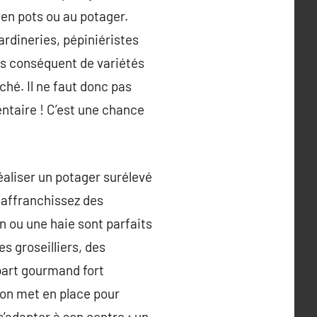
t en pots ou au potager.
ardineries, pépiniéristes
ès conséquent de variétés
hé. Il ne faut donc pas
ntaire ! C’est une chance
réaliser un potager surélevé
s affranchissez des
n ou une haie sont parfaits
s groseilliers, des
part gourmand fort
l’on met en place pour
s’adapter à son centre ; un