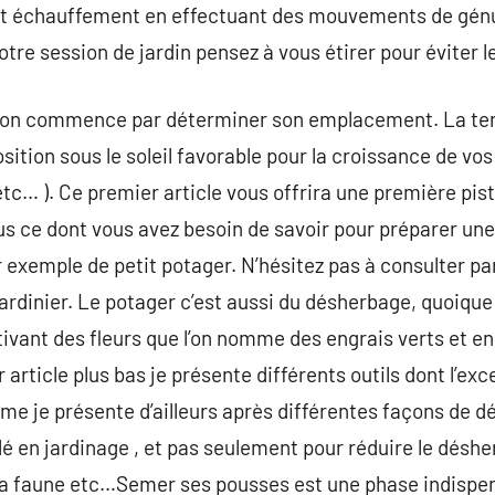
t échauffement en effectuant des mouvements de génuf
tre session de jardin pensez à vous étirer pour éviter l
on commence par déterminer son emplacement. La terre
xposition sous le soleil favorable pour la croissance de v
tc… ). Ce premier article vous offrira une première pis
s ce dont vous avez besoin de savoir pour préparer une
 exemple de petit potager. N’hésitez pas à consulter pa
ardinier. Le potager c’est aussi du désherbage, quoiqu
vant des fleurs que l’on nomme des engrais verts et en p
 article plus bas je présente différents outils dont l’exc
ème je présente d’ailleurs après différentes façons de
 clé en jardinage , et pas seulement pour réduire le désh
r la faune etc…Semer ses pousses est une phase indispen