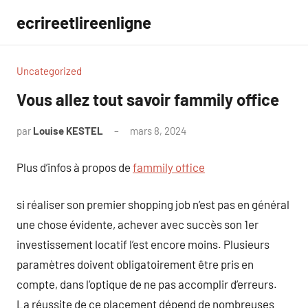
Aller
ecrireetlireenligne
au
contenu
Uncategorized
Vous allez tout savoir fammily office
par
Louise KESTEL
mars 8, 2024
Aucun
commentaire
Plus d’infos à propos de
fammily office
si réaliser son premier shopping job n’est pas en général
une chose évidente, achever avec succès son 1er
investissement locatif l’est encore moins. Plusieurs
paramètres doivent obligatoirement être pris en
compte, dans l’optique de ne pas accomplir d’erreurs.
La réussite de ce placement dépend de nombreuses