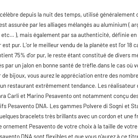
m célèbre depuis la nuit des temps, utilisé généralement 
 est assurée par les alliages mélangés au aluminium ( arg
u, etc… ), mais également par sa authenticité, définie en
r est pur. L’or le meilleur vendu de la planète est l’or 18 
ontient 75% d’or pur, le reste étant constitué de divers m
iés par un jalon en bonne santé de trèfle.dans le cas où 
r de bijoux, vous aurez le appréciation entre des nomb
t un restaurant extrêmement tendance. Les réalisateur 
ara Carli et Marino Pesavento ont notamment conçu de
ntifs Pesavento DNA. Les gammes Polvere di Sogni et S
lques bracelets très brillants avec un cordon et une fr
e ornement Pesavento de votre choix à la taille de votr
avento DNA sont flexibles et que vous n’aurez à ce titre 