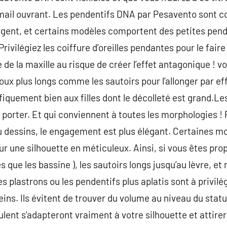
rmail ouvrant. Les pendentifs DNA par Pesavento sont 
rgent, et certains modèles comportent des petites pend
Privilégiez les coiffure d’oreilles pendantes pour le fair
de la maxille au risque de créer l’effet antagonique ! vo
oux plus longs comme les sautoirs pour l’allonger par effe
ifiquement bien aux filles dont le décolleté est grand.Le
porter. Et qui conviennent à toutes les morphologies ! 
dessins, le engagement est plus élégant. Certaines mo
r une silhouette en méticuleux. Ainsi, si vous êtes prop
ges que les bassine ), les sautoirs longs jusqu’au lèvre, 
s plastrons ou les pendentifs plus aplatis sont à privilé
eins. Ils évitent de trouver du volume au niveau du stat
pulent s’adapteront vraiment à votre silhouette et attirer