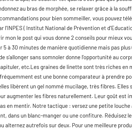
donnez au bras de morphée, se relaxer grâce à la souffle
ecommandations pour bien sommeiller, vous pouvez tél
 l’INPES ( Institut National de Prévention et d’Educatio
r mon le post qui vous donne 2 conseils pour mieux vou
er 5 à 30 minutes de manière quotidienne mais pas plus (
 de s’allonger sans somnoler donne l’opportunité au corps
apituler, etc.Les graines de linette sont très riches en
 fréquemment est une bonne comparateur à prendre pou
 elles libèrent un gel nommé mucilage, très fibres. Elles 
our augmenter les fibres naturellement. Leur goût est im
pas en mentir. Notre tactique : versez une petite louche
ent, dans un blanc-manger ou une confiture. Réduisez l
ou alternez autrefois sur deux. Pour une meilleure produ