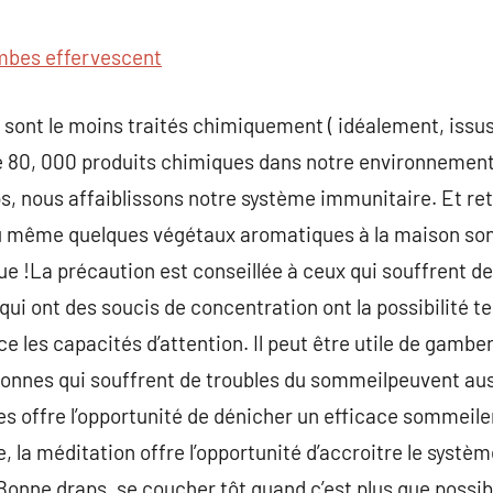
commentaire
bes effervescent
 sont le moins traités chimiquement ( idéalement, issus 
 de 80, 000 produits chimiques dans notre environnement,
s, nous affaiblissons notre système immunitaire. Et ret
ou même quelques végétaux aromatiques à la maison son
ue !La précaution est conseillée à ceux qui souffrent de
 qui ont des soucis de concentration ont la possibilité t
 les capacités d’attention. Il peut être utile de gamber
rsonnes qui souffrent de troubles du sommeilpeuvent auss
es offre l’opportunité de dénicher un efficace sommeilen
, la méditation offre l’opportunité d’accroitre le systèm
Bonne draps, se coucher tôt quand c’est plus que possible