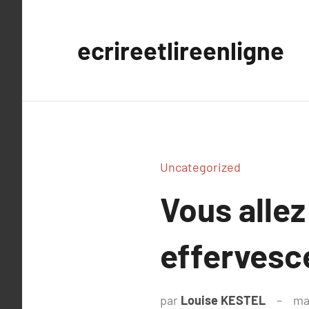
Aller
au
ecrireetlireenligne
contenu
Uncategorized
Vous alle
effervesc
par
Louise KESTEL
ma