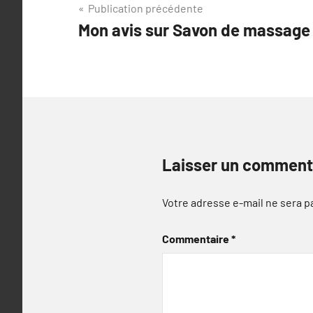
Navigation
Publication précédente
Mon avis sur Savon de massage
de
l’article
Laisser un comment
Votre adresse e-mail ne sera p
Commentaire
*