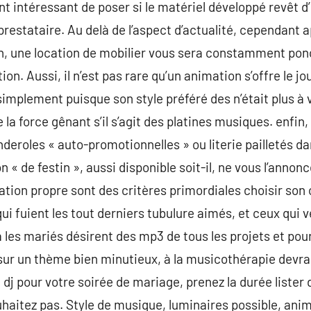
nt intéressant de poser si le matériel développé revêt d’u
prestataire. Au delà de l’aspect d’actualité, cependant 
on, une location de mobilier vous sera constamment pon
tion. Aussi, il n’est pas rare qu’un animation s’offre le j
simplement puisque son style préféré des n’était plus à v
e la force gênant s’il s’agit des platines musiques. enfi
deroles « auto-promotionnelles » ou literie pailletés d
n « de festin », aussi disponible soit-il, ne vous l’annon
ation propre sont des critères primordiales choisir son
qui fuient les tout derniers tubulure aimés, et ceux qui
a les mariés désirent des mp3 de tous les projets et pour
 sur un thème bien minutieux, à la musicothérapie devra
 dj pour votre soirée de mariage, prenez la durée lister
uhaitez pas. Style de musique, luminaires possible, anim