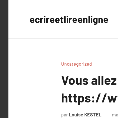
Aller
au
ecrireetlireenligne
contenu
Uncategorized
Vous allez
https://w
par
Louise KESTEL
ma