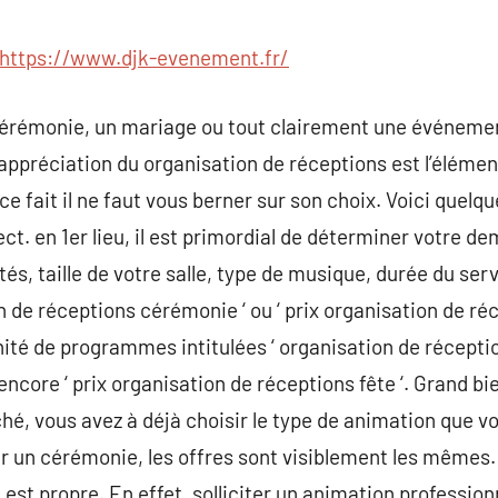
commentaire
https://www.djk-evenement.fr/
cérémonie, un mariage ou tout clairement une événemen
ppréciation du organisation de réceptions est l’élémen
 ce fait il ne faut vous berner sur son choix. Voici qu
ct. en 1er lieu, il est primordial de déterminer votre d
és, taille de votre salle, type de musique, durée du se
n de réceptions cérémonie ‘ ou ‘ prix organisation de réc
inité de programmes intitulées ‘ organisation de réception
 encore ‘ prix organisation de réceptions fête ‘. Grand bi
ché, vous avez à déjà choisir le type de animation que v
r un cérémonie, les offres sont visiblement les mêmes.
ui est propre. En effet, solliciter un animation professio