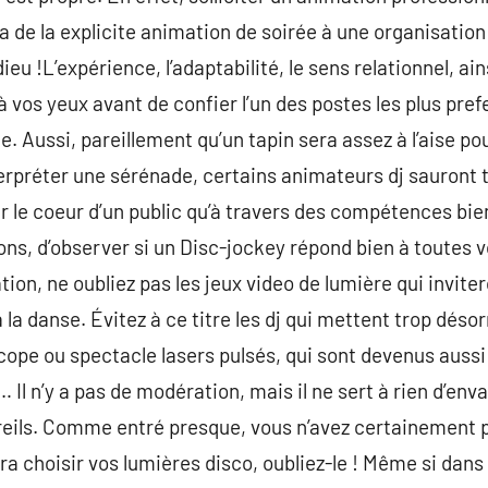
va de la explicite animation de soirée à une organisatio
ieu !L’expérience, l’adaptabilité, le sens relationnel, ai
vos yeux avant de confier l’un des postes les plus prefe
e. Aussi, pareillement qu’un tapin sera assez à l’aise p
rpréter une sérénade, certains animateurs dj sauront to
r le coeur d’un public qu’à travers des compétences bie
ions, d’observer si un Disc-jockey répond bien à toutes 
tion, ne oubliez pas les jeux video de lumière qui invit
a danse. Évitez à ce titre les dj qui mettent trop désor
scope ou spectacle lasers pulsés, qui sont devenus aus
l n’y a pas de modération, mais il ne sert à rien d’enva
eils. Comme entré presque, vous n’avez certainement pa
era choisir vos lumières disco, oubliez-le ! Même si dans