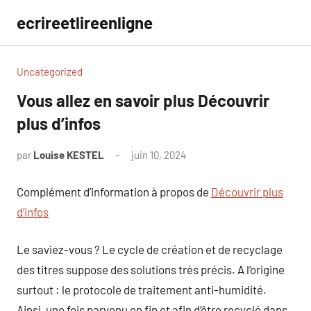
Aller
ecrireetlireenligne
au
contenu
Uncategorized
Vous allez en savoir plus Découvrir
plus d’infos
par
Louise KESTEL
juin 10, 2024
Aucun
commentaire
Complément d’information à propos de
Découvrir plus
d’infos
Le saviez-vous ? Le cycle de création et de recyclage
des titres suppose des solutions très précis. A l’origine
surtout : le protocole de traitement anti-humidité.
Ainsi, une fois parvenu en fin et afin d’être recyclé dans