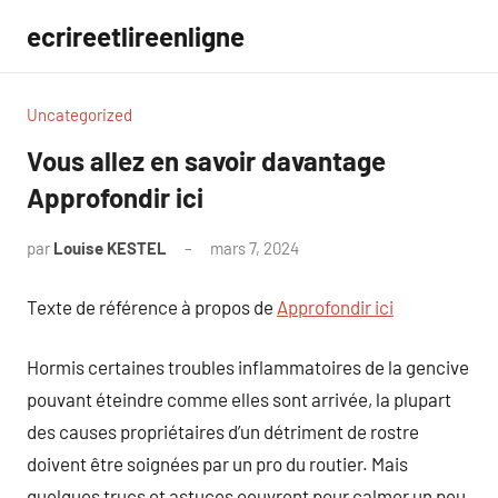
Aller
ecrireetlireenligne
au
contenu
Uncategorized
Vous allez en savoir davantage
Approfondir ici
par
Louise KESTEL
mars 7, 2024
Aucun
commentaire
Texte de référence à propos de
Approfondir ici
Hormis certaines troubles inflammatoires de la gencive
pouvant éteindre comme elles sont arrivée, la plupart
des causes propriétaires d’un détriment de rostre
doivent être soignées par un pro du routier. Mais
quelques trucs et astuces oeuvrent pour calmer un peu