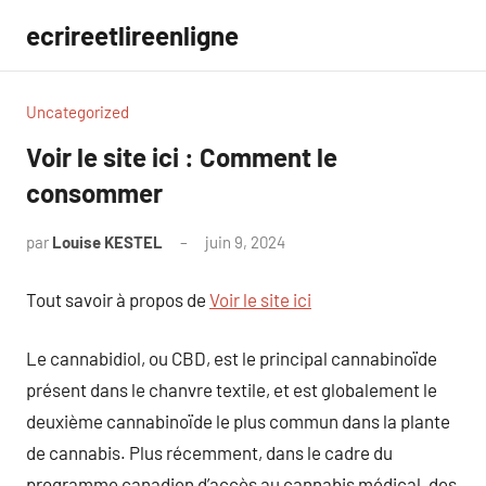
Aller
ecrireetlireenligne
au
contenu
Uncategorized
Voir le site ici : Comment le
consommer
par
Louise KESTEL
juin 9, 2024
Aucun
commentaire
Tout savoir à propos de
Voir le site ici
Le cannabidiol, ou CBD, est le principal cannabinoïde
présent dans le chanvre textile, et est globalement le
deuxième cannabinoïde le plus commun dans la plante
de cannabis. Plus récemment, dans le cadre du
programme canadien d’accès au cannabis médical, des