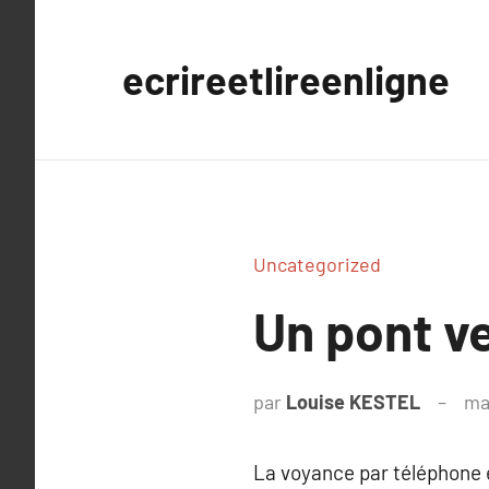
Aller
au
ecrireetlireenligne
contenu
Uncategorized
Un pont ve
par
Louise KESTEL
ma
La voyance par téléphone es