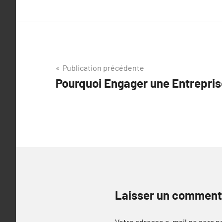
Navigation
Publication précédente
Pourquoi Engager une Entrepris
de
l’article
Laisser un comment
Votre adresse e-mail ne sera p