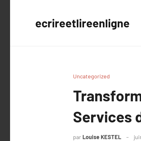
Aller
au
ecrireetlireenligne
contenu
Uncategorized
Transform
Services d
par
Louise KESTEL
jui