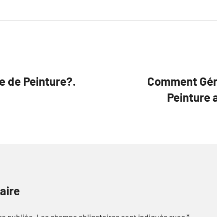
e de Peinture?.
Comment Gére
Peinture 
aire
as publiée.
Les champs obligatoires sont indiqués avec
*