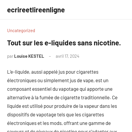
Aller
ecrireetlireenligne
au
contenu
Uncategorized
Tout sur les e-liquides sans nicotine.
par
Louise KESTEL
avril 17, 2024
Aucun
commentaire
L’e-liquide, aussi appelé jus pour cigarettes
électroniques ou simplement jus de vape, est un
composant essentiel du vapotage qui apporte une
alternative à la fumée de cigarette traditionnelle. Ce
liquide est utilisé pour produire de la vapeur dans les
dispositifs de vapotage tels que les cigarettes
électroniques et les mods, offrant une gamme de
saveurs et de niveaux de nicotine pour s’adapter aux