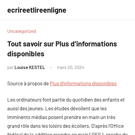
Aller
ecrireetlireenligne
au
contenu
Uncategorized
Tout savoir sur Plus d’informations
disponibles
par
Louise KESTEL
mars 20, 2024
Aucun
commentaire
Source à propos de
Plus d’informations disponibles
Les ordinateurs font partie du quotidien des enfants et
aussi des jeunes. Les études dévoilent que les
imminents médias posent prendre en main un très
grand rôle dans les loisirs des écoliers. D’après l’Office
fédéral de la addition prendre en main ( OFS ) , proche de