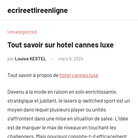
Aller
ecrireetlireenligne
au
contenu
Uncategorized
Tout savoir sur hotel cannes luxe
par
Louise KESTEL
mars 9, 2024
Aucun
commentaire
Tout savoir à propos de
hotel cannes luxe
Devenu à la mode en raison en solo enrichissante,
stratégique et jubilant, le lasers q-switched sport est un
moyen dans lequel plusieurs player ou unités
s’affrontent dans une mise en situation de salve. L’idée
est de marquer le max de niveaux en touchant les
challengers. Mais pourquoi consiste-t-il efficacement