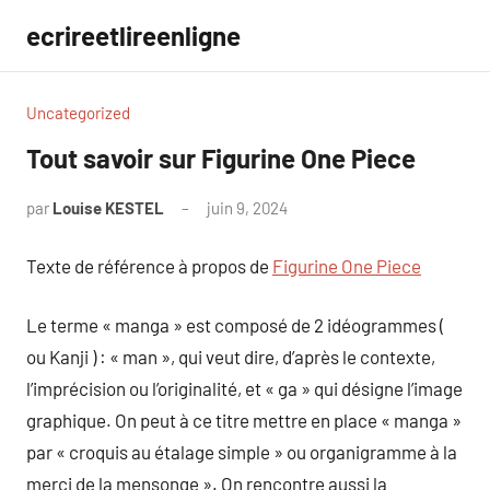
Aller
ecrireetlireenligne
au
contenu
Uncategorized
Tout savoir sur Figurine One Piece
par
Louise KESTEL
juin 9, 2024
Aucun
commentaire
Texte de référence à propos de
Figurine One Piece
Le terme « manga » est composé de 2 idéogrammes (
ou Kanji ) : « man », qui veut dire, d’après le contexte,
l’imprécision ou l’originalité, et « ga » qui désigne l’image
graphique. On peut à ce titre mettre en place « manga »
par « croquis au étalage simple » ou organigramme à la
merci de la mensonge ». On rencontre aussi la