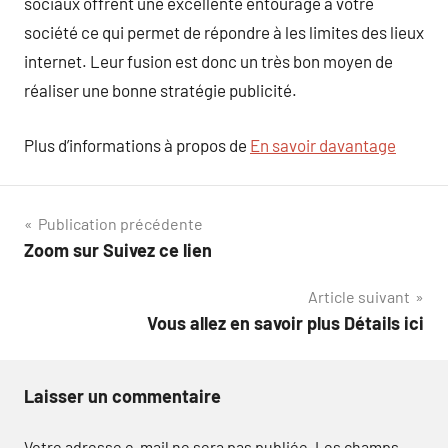
sociaux offrent une excellente entourage à votre
société ce qui permet de répondre à les limites des lieux
internet. Leur fusion est donc un très bon moyen de
réaliser une bonne stratégie publicité.
Plus d’informations à propos de
En savoir davantage
Navigation
Publication précédente
Zoom sur Suivez ce lien
de
Article suivant
l’article
Vous allez en savoir plus Détails ici
Laisser un commentaire
Votre adresse e-mail ne sera pas publiée.
Les champs