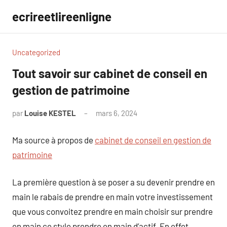
Aller
ecrireetlireenligne
au
contenu
Uncategorized
Tout savoir sur cabinet de conseil en
gestion de patrimoine
par
Louise KESTEL
mars 6, 2024
Aucun
commentaire
Ma source à propos de
cabinet de conseil en gestion de
patrimoine
La première question à se poser a su devenir prendre en
main le rabais de prendre en main votre investissement
que vous convoitez prendre en main choisir sur prendre
en main ce style prendre en main d’actif. En effet,