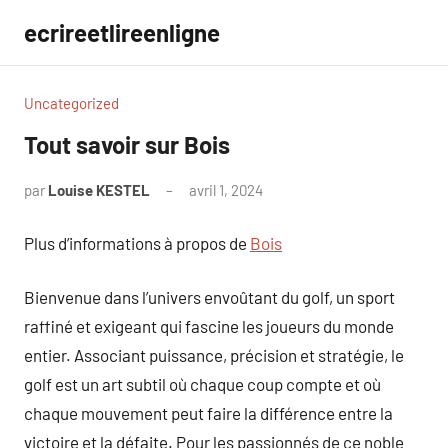
Aller
ecrireetlireenligne
au
contenu
Uncategorized
Tout savoir sur Bois
par
Louise KESTEL
avril 1, 2024
Aucun
commentaire
Plus d’informations à propos de
Bois
Bienvenue dans l’univers envoûtant du golf, un sport
raffiné et exigeant qui fascine les joueurs du monde
entier. Associant puissance, précision et stratégie, le
golf est un art subtil où chaque coup compte et où
chaque mouvement peut faire la différence entre la
victoire et la défaite. Pour les passionnés de ce noble