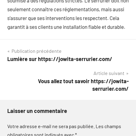
soumise à des régulations strictes. Le serrurier doit non
seulement connaître ces réglementations, mais aussi
s’assurer que ses interventions les respectent. Cela
garantit à ses clients une installation fiable et durable.
Navigation
Publication précédente
Lumière sur https://jowita-serrurier.com/
de
Article suivant
l’article
Vous allez tout savoir https://jowita-
serrurier.com/
Laisser un commentaire
Votre adresse e-mail ne sera pas publiée.
Les champs
obligatoires sont indiqués avec
*