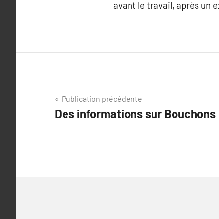
avant le travail, après un e
Navigation
Publication précédente
Des informations sur Bouchons d
de
l’article