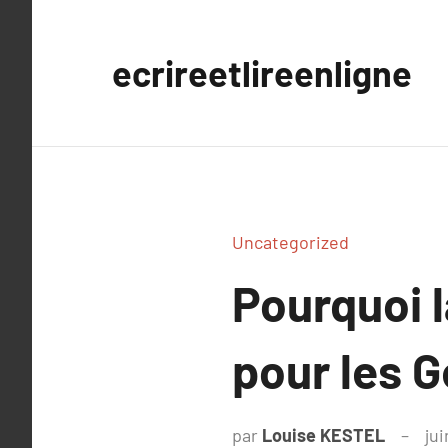
Aller
au
ecrireetlireenligne
contenu
Uncategorized
Pourquoi l
pour les 
par
Louise KESTEL
jui