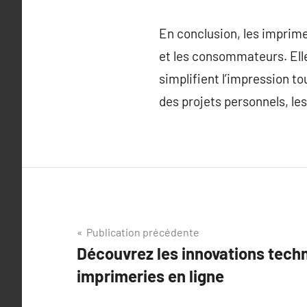
En conclusion, les imprime
et les consommateurs. Ell
simplifient l’impression t
des projets personnels, les
Navigation
Publication précédente
Découvrez les innovations tech
de
imprimeries en ligne
l’article