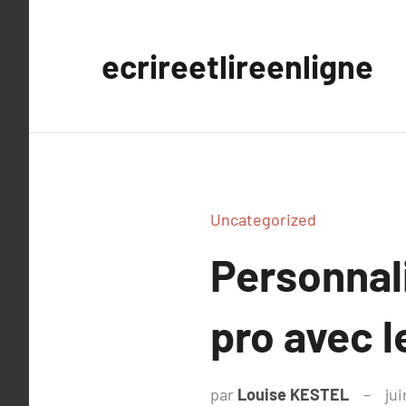
Aller
au
ecrireetlireenligne
contenu
Uncategorized
Personnal
pro avec l
par
Louise KESTEL
ju