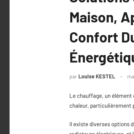
Maison, A
Confort D
Énergétiq
par
Louise KESTEL
ma
Le chauffage, un élément e
chaleur, particulièrement
Il existe diverses options 
radiateurs électriques, et