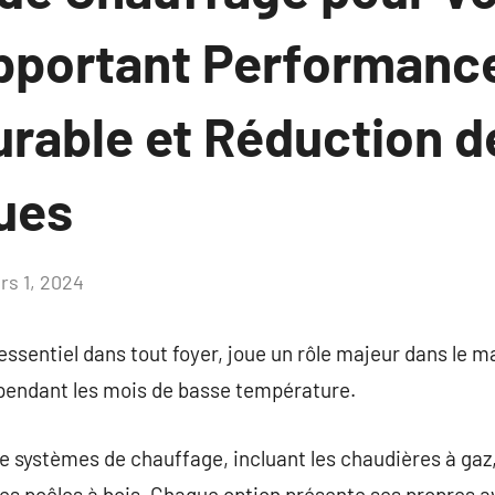
pportant Performance
urable et Réduction d
ues
rs 1, 2024
Aucun
commentaire
ssentiel dans tout foyer, joue un rôle majeur dans le ma
 pendant les mois de basse température.
de systèmes de chauffage, incluant les chaudières à gaz,
 les poêles à bois. Chaque option présente ses propres