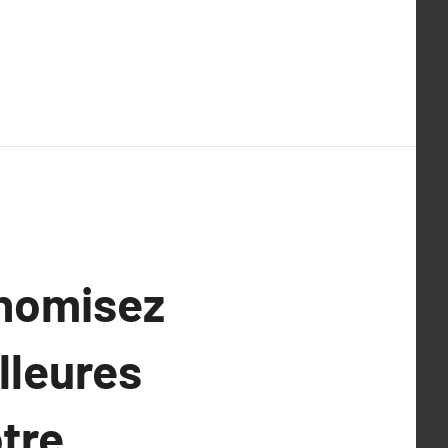
onomisez
lleures
tre