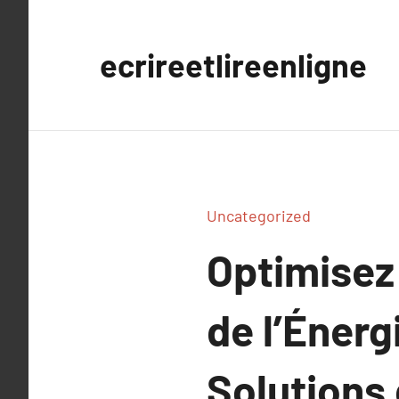
Aller
au
ecrireetlireenligne
contenu
Uncategorized
Optimisez
de l’Énerg
Solutions