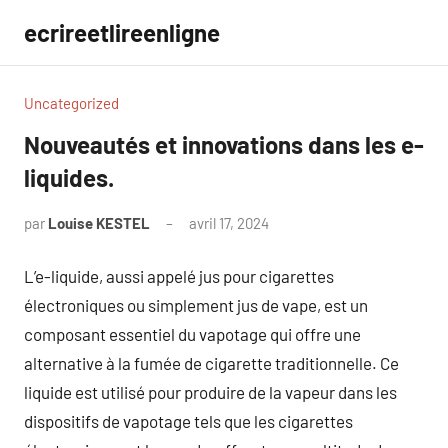
Aller
ecrireetlireenligne
au
contenu
Uncategorized
Nouveautés et innovations dans les e-
liquides.
par
Louise KESTEL
avril 17, 2024
Aucun
commentaire
L’e-liquide, aussi appelé jus pour cigarettes
électroniques ou simplement jus de vape, est un
composant essentiel du vapotage qui offre une
alternative à la fumée de cigarette traditionnelle. Ce
liquide est utilisé pour produire de la vapeur dans les
dispositifs de vapotage tels que les cigarettes