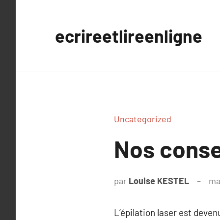
Aller
au
ecrireetlireenligne
contenu
Uncategorized
Nos consei
par
Louise KESTEL
ma
L’épilation laser est deven