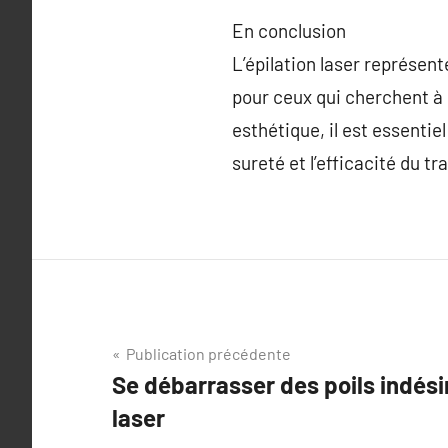
En conclusion
L’épilation laser représent
pour ceux qui cherchent à 
esthétique, il est essentie
sureté et l’efficacité du t
Navigation
Publication précédente
Se débarrasser des poils indési
de
laser
l’article