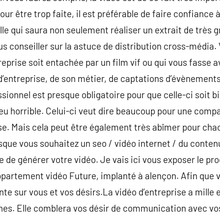
r être trop faite, il est préférable de faire confiance 
lle qui saura non seulement réaliser un extrait de très 
s conseiller sur la astuce de distribution cross-média.
eprise soit entachée par un film vif ou qui vous fasse avo
 d’entreprise, de son métier, de captations d’évènements
ssionnel est presque obligatoire pour que celle-ci soit 
eu horrible. Celui-ci veut dire beaucoup pour une compa
se. Mais cela peut être également très abîmer pour chac
sque vous souhaitez un seo / vidéo internet / du contenu
 de générer votre vidéo. Je vais ici vous exposer le pr
ppartement vidéo Future, implanté à alençon. Afin que
nte sur vous et vos désirs.La vidéo d’entreprise a mille 
nes. Elle comblera vos désir de communication avec vos