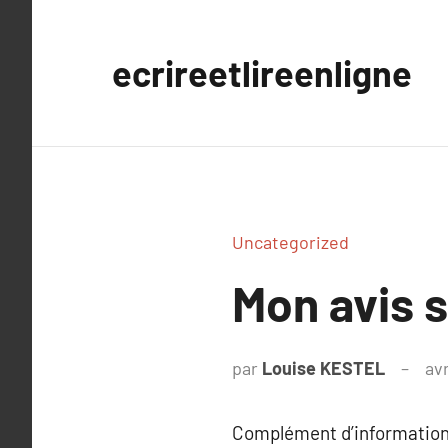
Aller
au
ecrireetlireenligne
contenu
Uncategorized
Mon avis s
par
Louise KESTEL
avr
Complément d’information