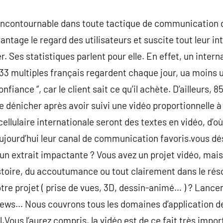
 incontournable dans toute tactique de communication d
vantage le regard des utilisateurs et suscite tout leur in
r. Ses statistiques parlent pour elle. En effet, un inte
 33 multiples français regardent chaque jour, ua moins u
confiance “, car le client sait ce qu’il achète. D’ailleurs,
 dénicher après avoir suivi une vidéo proportionnelle à
cellulaire internationale seront des textes en vidéo, d’o
 aujourd’hui leur canal de communication favoris.vous d
un extrait impactante ? Vous avez un projet vidéo, mai
’histoire, du accoutumance ou tout clairement dans le ré
tre projet ( prise de vues, 3D, dessin-animé… ) ? Lanc
iews… Nous couvrons tous les domaines d’application de
.Vous l’aurez compris, la vidéo est de ce fait très impo