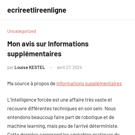
Aller
ecrireetlireenligne
au
contenu
Uncategorized
Mon avis sur Informations
supplémentaires
par
Louise KESTEL
avril 27, 2024
Aucun
commentaire
Ma source à propos de
Informations supplémentaires
L’intelligence forcée est une affaire très vaste et
recouvre différentes techniques en son sein. Nous
entendons beaucoup faire part de robotique et de
machine learning, mais peu de l’arrivé déterministe.
Cette dernière comprend les agréables pratiques de