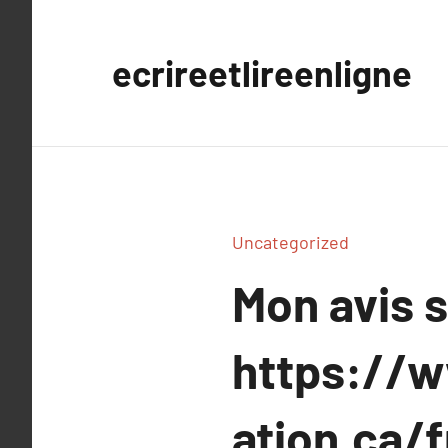
Aller
au
ecrireetlireenligne
contenu
Uncategorized
Mon avis 
https://w
ation.ca/