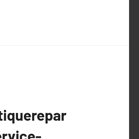
tiquerepar
ervice-