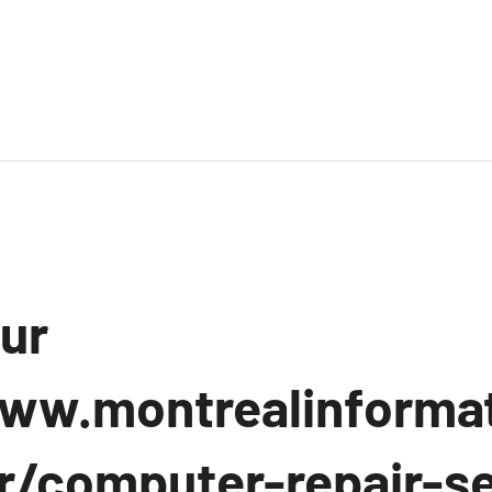
sur
ww.montrealinforma
fr/computer-repair-s