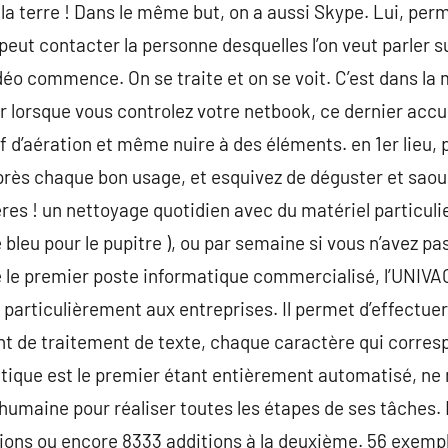
ur la terre ! Dans le même but, on a aussi Skype. Lui, per
eut contacter la personne desquelles l’on veut parler s
idéo commence. On se traite et on se voit. C’est dans la m
ur lorsque vous controlez votre netbook, ce dernier acc
if d’aération et même nuire à des éléments. en 1er lieu, 
rès chaque bon usage, et esquivez de déguster et saoule
ères ! un nettoyage quotidien avec du matériel particuli
e bleu pour le pupitre ), ou par semaine si vous n’avez p
é le premier poste informatique commercialisé, l’UNIVAC
é particulièrement aux entreprises. Il permet d’effectue
nt de traitement de texte, chaque caractère qui corres
atique est le premier étant entièrement automatisé, ne 
 humaine pour réaliser toutes les étapes de ses tâches. I
tions ou encore 8333 additions à la deuxième. 56 exemp