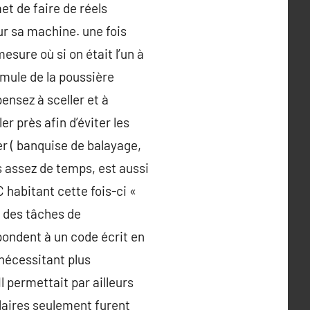
met de faire de réels
ur sa machine. une fois
esure où si on était l’un à
umule de la poussière
pensez à sceller et à
r près afin d’éviter les
er ( banquise de balayage,
as assez de temps, est aussi
 habitant cette fois-ci «
r des tâches de
pondent à un code écrit en
nécessitant plus
l permettait par ailleurs
laires seulement furent