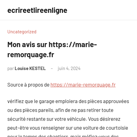
Aller
ecrireetlireenligne
au
contenu
Uncategorized
Mon avis sur https://marie-
remorquage.fr
par
Louise KESTEL
juin 4, 2024
Aucun
commentaire
Source à propos de
https://marie-remorquage.fr
vérifiez que le garage emploiera des pièces approuvées
ou des pièces pareils, afin de ne pas retirer toute
sécurité restante sur votre véhicule. Vous désirerez
peut-être vous renseigner sur une voiture de courtoisie
pour le temps des chantiers, mais méfiez-vous des