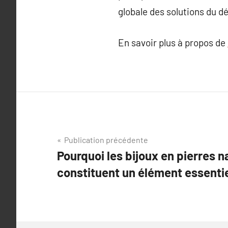
globale des solutions du d
En savoir plus à propos de
Navigation
Publication précédente
Pourquoi les bijoux en pierres n
de
constituent un élément essenti
l’article