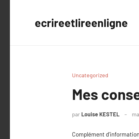
Aller
au
ecrireetlireenligne
contenu
Uncategorized
Mes consei
par
Louise KESTEL
ma
Complément d’information