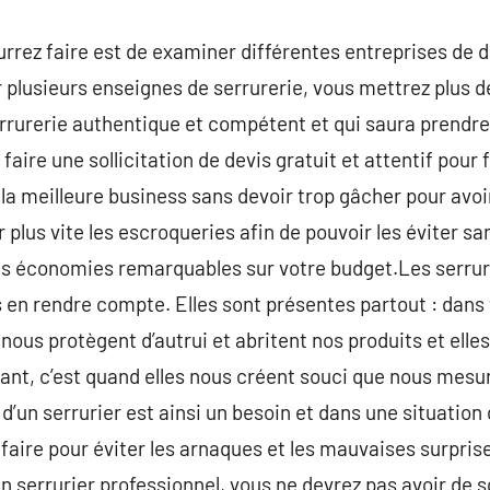
rrez faire est de examiner différentes entreprises de 
r plusieurs enseignes de serrurerie, vous mettrez plus d
rrurerie authentique et compétent et qui saura prendre
r faire une sollicitation de devis gratuit et attentif pou
r la meilleure business sans devoir trop gâcher pour avoir
 plus vite les escroqueries afin de pouvoir les éviter sa
es économies remarquables sur votre budget.Les serrure
n rendre compte. Elles sont présentes partout : dans 
 nous protègent d’autrui et abritent nos produits et elle
ant, c’est quand elles nous créent souci que nous mesu
 d’un serrurier est ainsi un besoin et dans une situation 
faire pour éviter les arnaques et les mauvaises surpris
n serrurier professionnel, vous ne devrez pas avoir de s