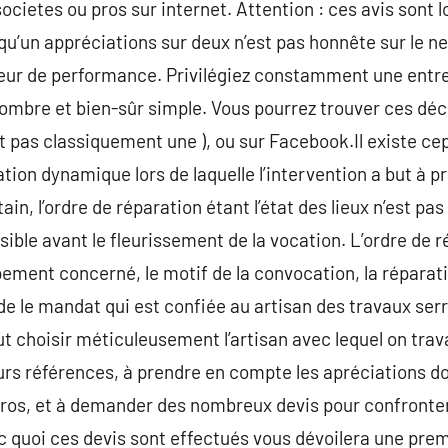
societes ou pros sur internet. Attention : ces avis sont l
u’un appréciations sur deux n’est pas honnête sur le net 
leur de performance. Privilégiez constamment une entre
mbre et bien-sûr simple. Vous pourrez trouver ces déci
ont pas classiquement une ), ou sur Facebook.Il existe c
uation dynamique lors de laquelle l’intervention a but à
in, l’ordre de réparation étant l’état des lieux n’est pas
sible avant le fleurissement de la vocation. L’ordre de r
uipement concerné, le motif de la convocation, la répara
e le mandat qui est confiée au artisan des travaux serru
ut choisir méticuleusement l’artisan avec lequel on travai
rs références, à prendre en compte les apréciations do
pros, et à demander des nombreux devis pour confronter 
c quoi ces devis sont effectués vous dévoilera une premi