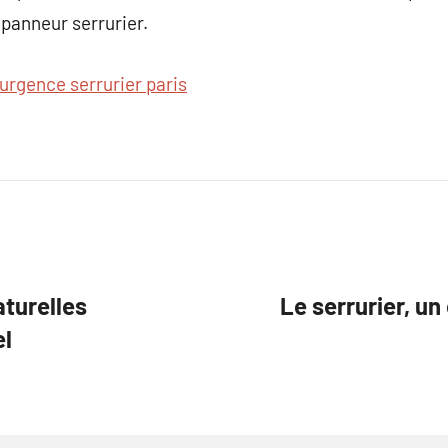
épanneur serrurier.
urgence serrurier paris
aturelles
Le serrurier, un
el