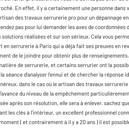
roché. En effet, il y a certainement une personne dans 
 artisan des travaux serrurerie pro pour un dépannage en
ttendez pas pour lui demander les axes de coordonnées d
s solutions réalisées et sur son sérieux. Cela vous perme
t en serrurerie à Paris qui a déjà fait ses preuves en r
lement de le joindre pour obtenir plus de renseignements
ière de serrurerie, et certains serrurier ont la possibil
la séance d’analyser l’ennui et de chercher la réponse id
éreux. dans le cas où le artisan des travaux serrurerie
à l’avance du niveau de la empêchement particulièrement
ssée après son résolution, elle sera à enlever. sachez qu
nt les clés à l’intérieur, un excellent professionnel conn
ent ( et contrairement à il y a 20 ans ) il est possibl