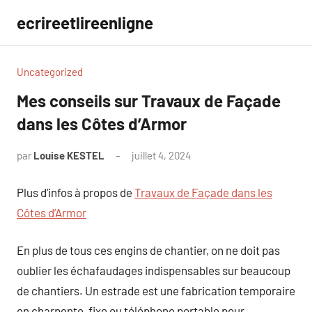
Aller
ecrireetlireenligne
au
contenu
Uncategorized
Mes conseils sur Travaux de Façade
dans les Côtes d’Armor
par
Louise KESTEL
juillet 4, 2024
Aucun
commentaire
Plus d’infos à propos de
Travaux de Façade dans les
Côtes d’Armor
En plus de tous ces engins de chantier, on ne doit pas
oublier les échafaudages indispensables sur beaucoup
de chantiers. Un estrade est une fabrication temporaire
en charpente, fixe ou téléphone portable pour