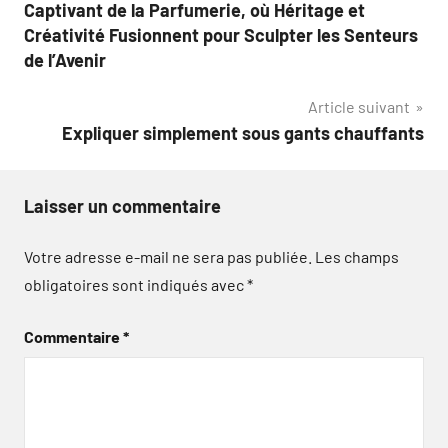
de
Captivant de la Parfumerie, où Héritage et
l’article
Créativité Fusionnent pour Sculpter les Senteurs
de l’Avenir
Article suivant
Expliquer simplement sous gants chauffants
Laisser un commentaire
Votre adresse e-mail ne sera pas publiée.
Les champs
obligatoires sont indiqués avec
*
Commentaire
*