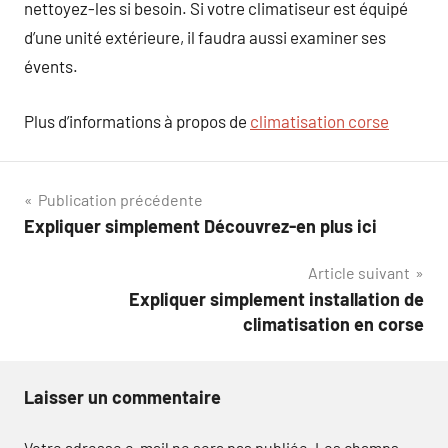
nettoyez-les si besoin. Si votre climatiseur est équipé
d’une unité extérieure, il faudra aussi examiner ses
évents.
Plus d’informations à propos de
climatisation corse
Navigation
Publication précédente
Expliquer simplement Découvrez-en plus ici
de
Article suivant
l’article
Expliquer simplement installation de
climatisation en corse
Laisser un commentaire
Votre adresse e-mail ne sera pas publiée.
Les champs