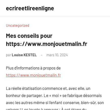
Aller
ecrireetlireenligne
au
contenu
Uncategorized
Mes conseils pour
https://www.monjouetmalin.fr
par
Louise KESTEL
mars 10, 2024
Aucun
commentaire
Plus d’informations à propos de
https://www.monjouetmalin.fr
La réelle étatisation commence et, avec elle, un
bonheur de partager. Le « moi » se fabrique désormais
avec les autres même si l’enfant conserve, bien-sûr, son
univers ! Les jouets à appuyer : À cet étape du