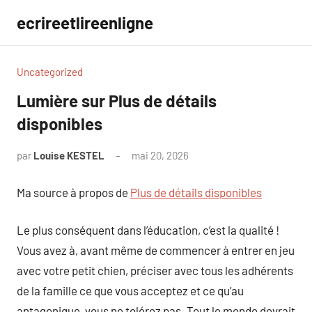
Aller
ecrireetlireenligne
au
contenu
Uncategorized
Lumière sur Plus de détails
disponibles
par
Louise KESTEL
mai 20, 2026
Aucun
commentaire
Ma source à propos de
Plus de détails disponibles
Le plus conséquent dans l’éducation, c’est la qualité !
Vous avez à, avant même de commencer à entrer en jeu
avec votre petit chien, préciser avec tous les adhérents
de la famille ce que vous acceptez et ce qu’au
antagonique, vous ne tolérez pas. Tout le monde devrait