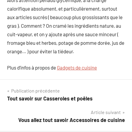
Alors attention penaud glycémique, à la charge
calorifique absolument, et particulièrement, surtout
aux articles sucrés ( beaucoup plus grossissants que le
gras ). Comment ? On cramé les ingrédients nature, au
cuit-vapeur, et on y ajoute après une sauce minceur (
fromage bleu et herbes, potage de pomme dorée, jus de
orange… ) pour éviter la tiédeur.
Plus d’infos à propos de
Gadgets de cuisine
Navigation
Publication précédente
Tout savoir sur Casseroles et poêles
de
Article suivant
l’article
Vous allez tout savoir Accessoires de cuisine