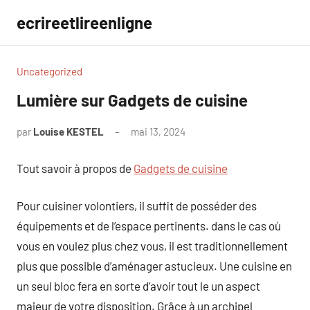
Aller
ecrireetlireenligne
au
contenu
Uncategorized
Lumière sur Gadgets de cuisine
par
Louise KESTEL
mai 13, 2024
Aucun
commentaire
Tout savoir à propos de
Gadgets de cuisine
Pour cuisiner volontiers, il suffit de posséder des
équipements et de l’espace pertinents. dans le cas où
vous en voulez plus chez vous, il est traditionnellement
plus que possible d’aménager astucieux. Une cuisine en
un seul bloc fera en sorte d’avoir tout le un aspect
majeur de votre disposition. Grâce à un archipel