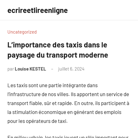
Aller
ecrireetlireenligne
au
contenu
Uncategorized
L’importance des taxis dans le
paysage du transport moderne
par
Louise KESTEL
juillet 6, 2024
Aucun
commentaire
Les taxis sont une partie intégrante dans
l’infrastructure de nos villes. Ils apportent un service de
transport fiable, sûr et rapide. En outre, ils participent à
la stimulation économique en générant des emplois
pour les opérateurs de taxi.
En milieu urbain, les taxis jouent un rôle important pour