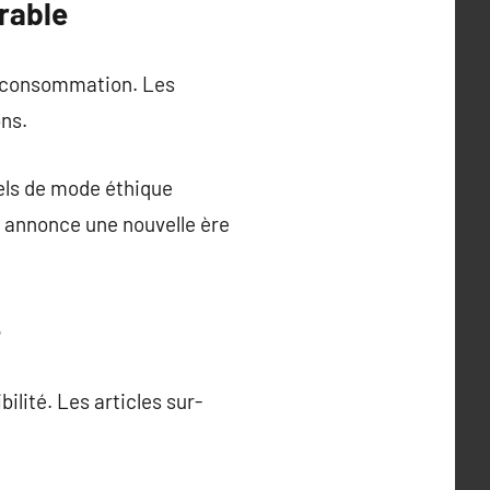
rable
e consommation. Les
ons.
els de mode éthique
n annonce une nouvelle ère
e
ilité. Les articles sur-